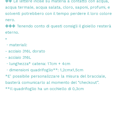
✤✤ Le lettere incise su materia a contatto con acqua,
acqua termale, acqua salata, cloro, saponi, profumi, e
solventi potrebbero con il tempo perdere il loro colore
nero.
✤✤✤ Tenendo conto di questi consigli il gioiello resterà
eterno.
⭑
・materiali:
- acciaio 316L dorato
- acciaio 316L
・lunghezza* catena: 17cm + 4cm
・dimensioni quadrifoglio**: 1,2cmx1,5cm
*E' possibile personalizzare la misura del bracciale,
basterà comunicarlo al momento del “checkout”.
**Il quadrifoglio ha un occhiello di 0,3cm