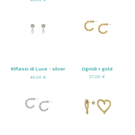
Riflessi di Luce・silver
Ognidì ⭑ gold
27,00
€
45,00
€