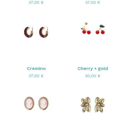
37,00
€
37,00
€
Cremino
Cherry ⭑ gold
37,00
€
30,00
€