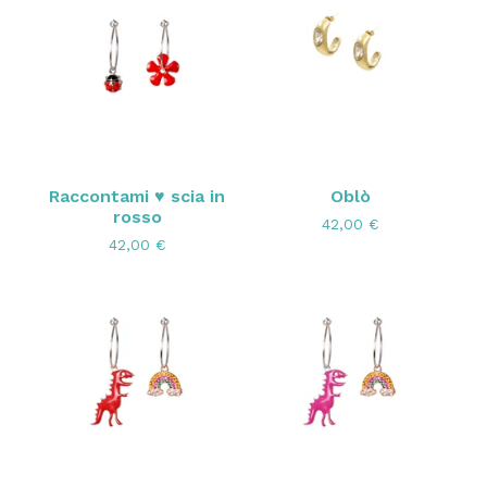
Raccontami ♥ scia in
Oblò
rosso
42,00
€
42,00
€