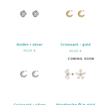
Nodini ⭑ silver
Croissant・gold
30,00
€
40,00
€
COMING SOON
Croissant・silver
Margherite ✿ in gold