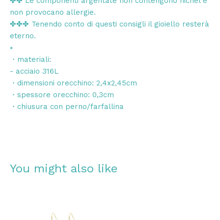
✤✤ Le componenti argentate non contengono nichel e
non provocano allergie.
✤✤✤ Tenendo conto di questi consigli il gioiello resterà
eterno.
⭑
・materiali:
- acciaio 316L
・dimensioni orecchino: 2,4x2,45cm
・spessore orecchino: 0,3cm
・chiusura con perno/farfallina
You might also like