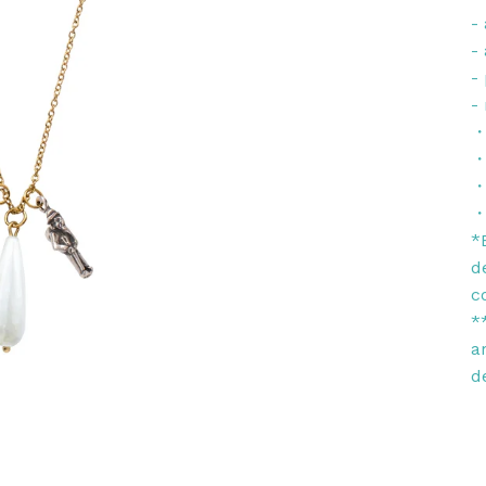
-
-
-
-
・
・
・
・
*
d
c
*
a
d