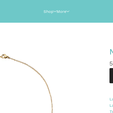
Shop
More
5
L
L
T