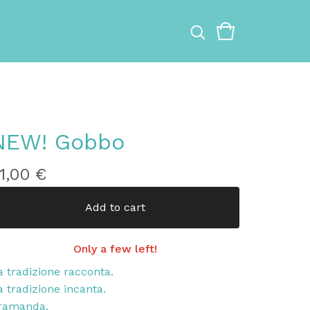
NEW! Gobbo
1,00
€
Add to cart
Only a few left!
a tradizione racconta.
a tradizione incanta.
ramanda.