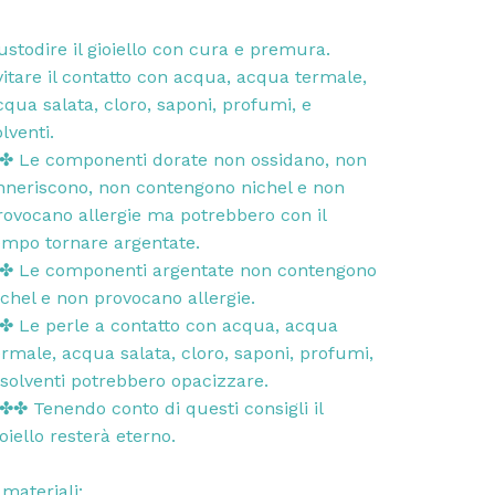
ustodire il gioiello con cura e premura.
vitare il contatto con acqua, acqua termale,
cqua salata, cloro, saponi, profumi, e
lventi.
✤ Le componenti dorate non ossidano, non
nneriscono, non contengono nichel e non
rovocano allergie ma potrebbero con il
empo tornare argentate.
✤ Le componenti argentate non contengono
ichel e non provocano allergie.
✤ Le perle a contatto con acqua, acqua
ermale, acqua salata, cloro, saponi, profumi,
 solventi potrebbero opacizzare.
✤✤ Tenendo conto di questi consigli il
ioiello resterà eterno.
materiali: