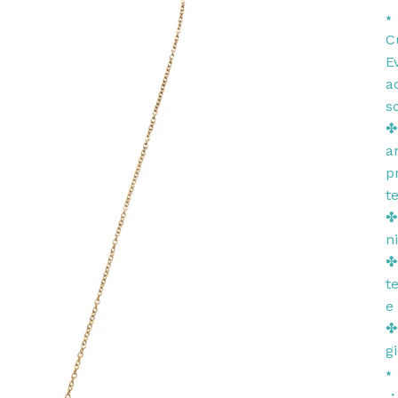
⭑
C
E
a
so
✤
a
p
t
✤
n
✤
t
e
✤
g
⭑
・