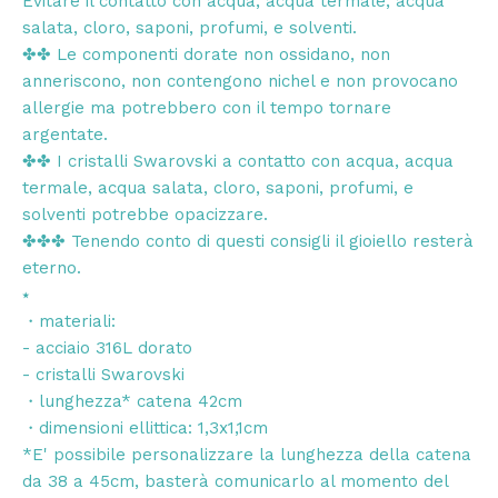
Evitare il contatto con acqua, acqua termale, acqua
salata, cloro, saponi, profumi, e solventi.
✤✤ Le componenti dorate non ossidano, non
anneriscono, non contengono nichel e non provocano
allergie ma potrebbero con il tempo tornare
argentate.
✤✤ I cristalli Swarovski a contatto con acqua, acqua
termale, acqua salata, cloro, saponi, profumi, e
solventi potrebbe opacizzare.
✤✤✤ Tenendo conto di questi consigli il gioiello resterà
eterno.
⭑
・materiali:
- acciaio 316L dorato
- cristalli Swarovski
・lunghezza* catena 42cm
・dimensioni ellittica: 1,3x1,1cm
*E' possibile personalizzare la lunghezza della catena
da 38 a 45cm, basterà comunicarlo al momento del