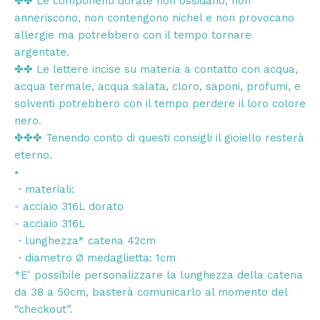
✤✤ Le componenti dorate non ossidano, non
anneriscono, non contengono nichel e non provocano
allergie ma potrebbero con il tempo tornare
argentate.
✤✤ Le lettere incise su materia a contatto con acqua,
acqua termale, acqua salata, cloro, saponi, profumi, e
solventi potrebbero con il tempo perdere il loro colore
nero.
✤✤✤ Tenendo conto di questi consigli il gioiello resterà
eterno.
⭑
・materiali:
- acciaio 316L dorato
- acciaio 316L
・lunghezza* catena 42cm
・diametro Ø medaglietta: 1cm
*E' possibile personalizzare la lunghezza della catena
da 38 a 50cm, basterà comunicarlo al momento del
“checkout”.